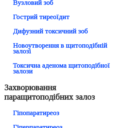
Вузловий зоб
Гострий тиреоїдит
Дифузний токсичний зоб
Новоутворення в щитоподібній
залозі
Токсична аденома щитоподібної
залози
Захворювання
паращитоподібних залоз
Гіпопаратиреоз
Гіперпаратиреоз