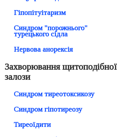
Гіпопітуітаризм
Синдром "порожнього"
турецького сідла
Нервова анорексія
Захворювання щитоподібної
залози
Синдром тиреотоксикозу
Синдром гіпотиреозу
Тиреоїдити