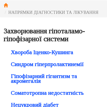
НАПРЯМКИ ДІАГНОСТИКИ ТА ЛІКУВАННЯ
Захворювання гіпоталамо-
гіпофізарної системи
Хвороба Іценко-Кушинга
Синдром гіперпролактинемії
Гіпофізарний гігантизм та
акромегалія
Соматотропна недостатність
Нецукровий діабет