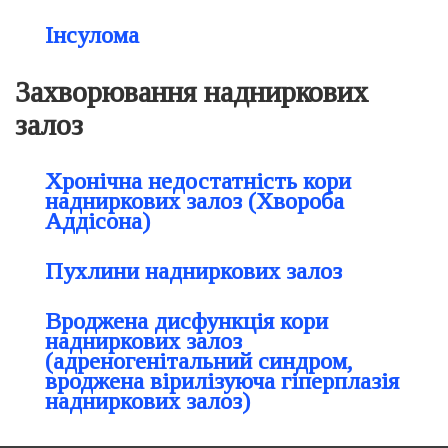
Інсулома
Захворювання надниркових
залоз
Хронічна недостатність кори
надниркових залоз (Хвороба
Аддісона)
Пухлини надниркових залоз
Вроджена дисфункція кори
надниркових залоз
(адреногенітальний синдром,
вроджена вірилізуюча гіперплазія
надниркових залоз)