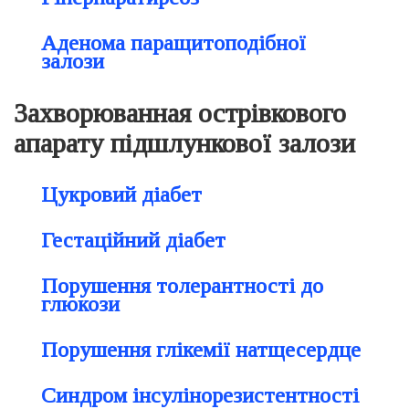
Аденома паращитоподібної
залози
Захворюванная острівкового
апарату підшлункової залози
Цукровий діабет
Гестаційний діабет
Порушення толерантності до
глюкози
Порушення глікемії натщесердце
Синдром інсулінорезистентності