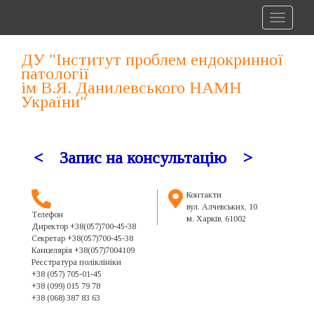
Toggle
navigat
ДУ "Інститут проблем ендокринної
патології
ім В.Я. Данилевського НАМН
України"
< Запис на консультацію
>
Контакти
вул. Алчевських, 10
Телефон
м. Харків, 61002
Директор +38(057)700-45-38
Секретар +38(057)700-45-38
Канцелярія +38(057)7004109
Реєстратура поліклініки
+38 (057) 705-01-45
+38 (099) 015 79 78
+38 (068) 387 83 63