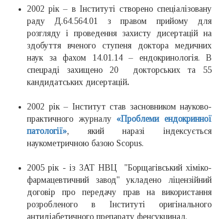
2002 рік – в Інституті створено спеціалізовану
раду Д.64.564.01 з правом прийому для
розгляду і проведення захисту дисертацій на
здобуття вченого ступеня доктора медичних
наук за фахом 14.01.14 – ендокринологія. В
спецраді захищено 20 докторських та 55
кандидатських дисертацій
.
2002 рік – Інститут став засновником науково-
практичного журналу
«Проблеми ендокринної
патології»
, який наразі індексується
наукометричною базою Scopus.
2005 рік - із ЗАТ НВЦ "Борщагівський хіміко-
фармацевтичний завод" укладено ліцензійний
договір про передачу прав на використання
розробленого в Інституті оригінального
антидіабетичного препарату фенсукцинал.