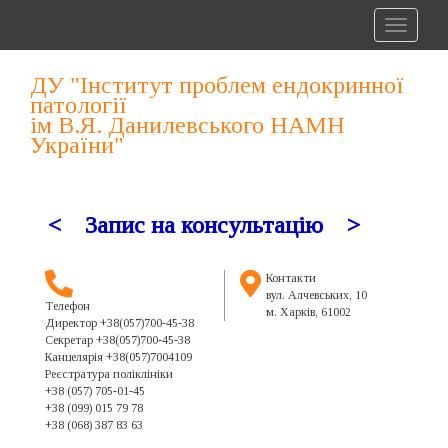
Toggle
navigat
ДУ "Інститут проблем ендокринної
патології
ім В.Я. Данилевського НАМН
України"
< Запис на консультацію
>
Контакти
вул. Алчевських, 10
Телефон
м. Харків, 61002
Директор +38(057)700-45-38
Секретар +38(057)700-45-38
Канцелярія +38(057)7004109
Реєстратура поліклініки
+38 (057) 705-01-45
+38 (099) 015 79 78
+38 (068) 387 83 63