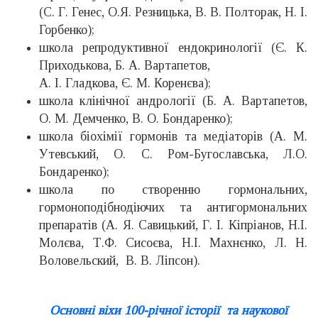
(С. Г. Генес, О.Я. Резницька, В. В. Полторак, Н. І.
Горбенко);
школа репродуктивної ендокринології (Є. К.
Приходькова, Б. А. Вартапетов,
А. І. Гладкова, Є. М. Коренєва);
школа клінічної андрології (Б. А. Вартапетов,
О. М. Демченко, В. О. Бондаренко);
школа біохімії гормонів та медіаторів (А. М.
Утевський, О. С. Ром-Бугославська, Л.О.
Бондаренко);
школа по створенню гормональних,
гормоноподібнодіючих та антигормональних
препаратів (А. Я. Савицький, Г. І. Кіпріанов, Н.І.
Молєва, Т.Ф. Сисоєва, Н.І. Махнєнко, Л. Н.
Воловельский, В. В. Ліпсон).
Основні віхи 100-річної історії та наукової