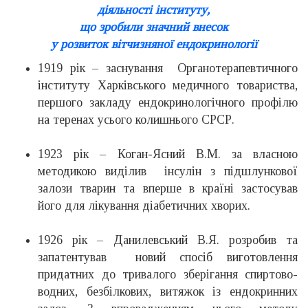
діяльності інституту,
що зробили значний внесок
у розвиток вітчизняної ендокринології
1919 рік – заснування Органотерапевтичного
інституту Харківського медичного товариства,
першого закладу ендокринологічного профілю
на теренах усього колишнього СРСР.
1923 рік – Коган-Ясний В.М. за власною
методикою виділив інсулін з підшлункової
залози тварин та вперше в країні застосував
його для лікування діабетичних хворих.
1926 рік – Данилевський В.Я. розробив та
запатентував новий спосіб виготовлення
придатних до тривалого зберігання спиртово-
водних, безбілкових, витяжок із ендокринних