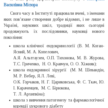
Василівна Місюра
Свого часу в Інституті працювали вчені, з іменами
яких пов’язане створення добре відомих, і не лише в
Україні, наукових шкіл, традиції яких сьогодні
продовжують їх послідовники, науковці нового
покоління:
школа клінічної ендокринології (В. М. Коган-
Ясний, М. А. Копелович,
А.Я. Альтгаузен, О.П. Тихонова, М. В. Журова,
Т.С. Гриченко, Н. О. Кравчун, О. О. Хіжняк);
школа ендокринної хірургії (М. М. Шевандін,
М. Р. Вебер, Я.Л. Леві,
О.К. Горчаков, Н. Г. Цариковська, Ф. С. Ткач, Ю.
І. Караченцев, М. С. Бірюкова,
Т. Л. Архипкіна);
школа з вивчення патогенезу та фармакологічної
корекції цукрового діабету