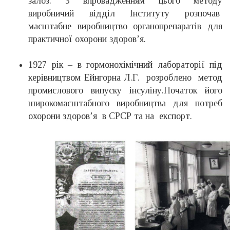
залоз. З впровадженням цього методу
виробничий відділ Інституту розпочав
масштабне виробництво органопрепаратів для
практичної охорони здоров’я.
1927 рік – в гормонохімічний лабораторії під
керівництвом Ейнгорна Л.Г. розроблено метод
промислового випуску інсуліну.Початок його
широкомасштабного виробництва для потреб
охорони здоров’я в СРСР та на експорт.