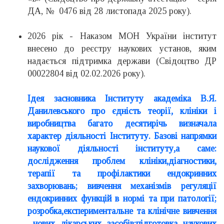
ДА, № 0476 від 28 листопада 2025 року).
2026 рік - Наказом МОН України інститут
внесено до реєстру наукових установ, яким
надається підтримка держави (Свідоцтво ДР
00022804 від 02.02.2026 року).
Ідея
засновника Інституту академіка В.Я.
Данилевського про єдність теорії,
клініки
і
виробництва багато десятирічь визначала
характер діяльності
Інституту. Базові напрямки
наукової діяльності інституту,а саме:
дослідження проблем клініки,діагностики,
терапії та профілактики ендокринних
захворювань; вивчення механізмів регуляції
ендокринних функцій в нормі та при патології;
розробка,експериментальне та клінічне вивчення
нових лікарських засобів;підготовка наукових