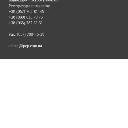
Канцелярія +38(057)7004109
Реєстратура поліклініки
+38 (057) 705-01-45
+38 (099) 015 79 78
+38 (068) 387 83 63
Fax:
(057) 700-45-38
admin@ipep.com.ua