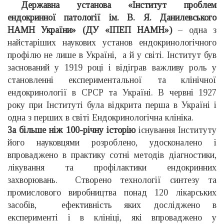
Державна установа «Інститут проблем
ендокринної патології ім. В. Я. Данилевського
НАМН України» (ДУ «ІПЕП НАМН»)
– одна з
найстаріших наукових установ ендокринологічного
профілю не лише в Україні, а й у світі. Інститут був
заснований у 1919 році і відіграв важливу роль у
становленні експериментальної та клінічної
ендокринології в СРСР та Україні. В червні 1927
року при Інституті була відкрита перша в Україні і
одна з перших в світі Ендокринологічна клініка.
За більше ніж 100-річну історію
існування Інституту
його науковцями розроблено, удосконалено і
впроваджено в практику сотні методів діагностики,
лікування та профілактики ендокринних
захворювань. Створено технології синтезу та
промислового виробництва понад 120 лікарських
засобів, ефективність яких досліджено в
експерименті і в клініці, які впроваджено у