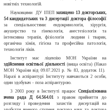
новітніх технологій.
Науковцями ДУ ІПЕП
захищено
13 докторських,
54 кандидатських та 3 дисертації доктора філософії
за спеціальностями: ендокринологія, хірургія,
акушерство та гінекологія, анестезіологія та
інтенсивна терапія, фізіологія людини і тварин,
органічна хімія, гігієна та професійна патологія,
технологія ліків.
Інститут має ліцензію МОН України на
здійснення освітньої діяльності
(вища освіта) (Наказ
МОН України від 09.07.2021 р. № 83, додаток 11).
Наразі в аспірантурі Інституту навчаються 2 особи,
один здобувач – поза аспірантурою.
З 2003 року в Інституті працює
Спеціалізована
вчена рада Д 64.564.01
з правом прийняття до
розгляду і проведення захистів дисертацій на
здобуття вченого ступеня доктора наук та доктора