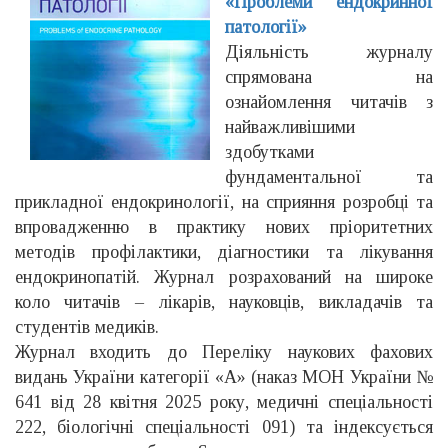
«Проблеми ендокринної
патології»
Діяльність журналу
спрямована на
ознайомлення читачів з
найважливішими
здобутками
фундаментальної та
прикладної ендокринології, на сприяння розробці та
впровадженню в практику нових пріоритетних
методів профілактики, діагностики та лікування
ендокринопатій. Журнал розрахований на широке
коло читачів – лікарів, науковців, викладачів та
студентів медиків.
Журнал входить до Переліку наукових фахових
видань України категорії «А» (наказ МОН України №
641 від 28 квітня 2025 року, медичні спеціальності
222, біологічні спеціальності 091) та індексується