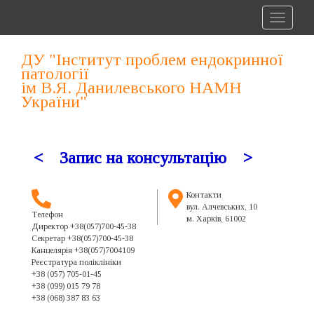
Toggle
navigat
ДУ "Інститут проблем ендокринної
патології
ім В.Я. Данилевського НАМН
України"
< Запис на консультацію
>
Контакти
вул. Алчевських, 10
Телефон
м. Харків, 61002
Директор +38(057)700-45-38
Секретар +38(057)700-45-38
Канцелярія +38(057)7004109
Реєстратура поліклініки
+38 (057) 705-01-45
+38 (099) 015 79 78
+38 (068) 387 83 63